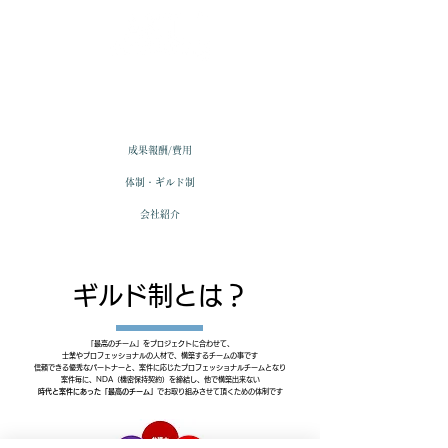
成果報酬/費用
体制・ギルド制
会社紹介
ギルド制とは？​
Page Title
「最高のチーム」をプロジェクトに合わせて、
士業やプロフェッショナルの人材で、構築するチームの事です
信頼できる優秀なパートナーと、案件に応じたプロフェッショナルチームとなり
案件毎に、NDA（機密保持契約）を締結し、他で構築出来ない
時代と案件にあった「最高のチーム」
でお取り組みさせて頂くための体制です